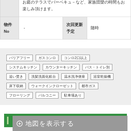
お庭のテラスでバーベキュ－など、家族団欒の時間もお
楽しみ頂けます。
物件
次回更新
-
随時
No
予定
バリアフリー
ガスコンロ
コンロ2口以上
システムキッチン
カウンターキッチン
バス・トイレ別
追い焚き
洗髪洗面化粧台
温水洗浄便座
浴室乾燥機
床下収納
ウォークインクローゼット
都市ガス
フローリング
バルコニー
駐車場あり
物件周辺マップ