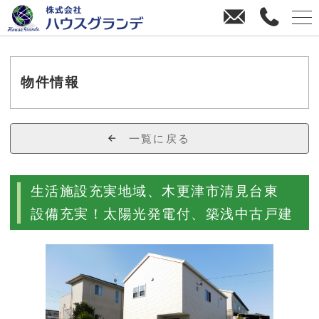
お
0
問
4
い
3
合
8
わ
-
物件情報
せ
3
8
-
一覧に戻る
4
4
7
生活施設充実地域、木更津市清見台東
0
設備充実！太陽光発電付、築浅中古戸建