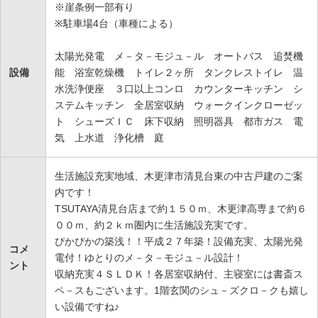
※崖条例一部有り
※駐車場4台（車種による）
太陽光発電 メ－タ－モジュ－ル オートバス 追焚機
設備
能 浴室乾燥機 トイレ２ヶ所 タンクレストイレ 温
水洗浄便座 ３口以上コンロ カウンターキッチン シ
ステムキッチン 全居室収納 ウォークインクローゼッ
ト シューズＩＣ 床下収納 照明器具 都市ガス 電
気 上水道 浄化槽 庭
生活施設充実地域、木更津市清見台東の中古戸建のご案
内です！
TSUTAYA清見台店まで約１５０ｍ、木更津高専まで約６
００ｍ、約２ｋｍ圏内に生活施設充実です。
ぴかぴかの築浅！！平成２７年築！設備充実、太陽光発
コメ
電付！ゆとりのメ－タ－モジュ－ル設計！
ント
収納充実４ＳＬＤＫ！各居室収納付、主寝室には書斎ス
ペ－スもございます。1階玄関のシュ－ズクロ－クも嬉し
い設備ですね♪