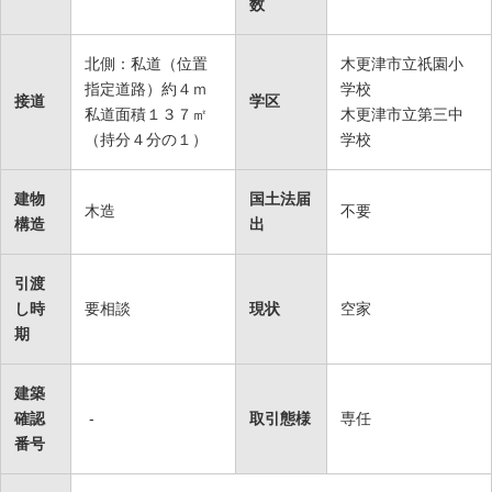
数
北側：私道（位置
木更津市立祇園小
指定道路）約４ｍ
学校
接道
学区
私道面積１３７㎡
木更津市立第三中
（持分４分の１）
学校
建物
国土法届
木造
不要
構造
出
引渡
し時
要相談
現状
空家
期
建築
確認
-
取引態様
専任
番号