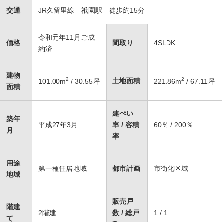
交通
JR久留里線 祇園駅 徒歩約15分
令和元年11月ご成
価格
間取り
4SLDK
約済
建物
2
2
土地面積
101.00
m
/ 30.55坪
221.86
m
/ 67.11坪
面積
建ぺい
築年
平成27年3月
率 / 容積
60％ / 200％
月
率
用途
第一種住居地域
都市計画
市街化区域
地域
販売戸
階建
2階建
数 / 総戸
1 / 1
て