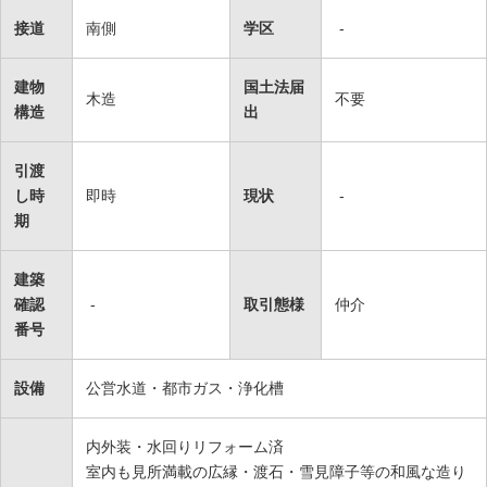
接道
南側
学区
-
建物
国土法届
木造
不要
構造
出
引渡
し時
即時
現状
-
期
建築
確認
-
取引態様
仲介
番号
設備
公営水道・都市ガス・浄化槽
内外装・水回りリフォーム済
室内も見所満載の広縁・渡石・雪見障子等の和風な造り