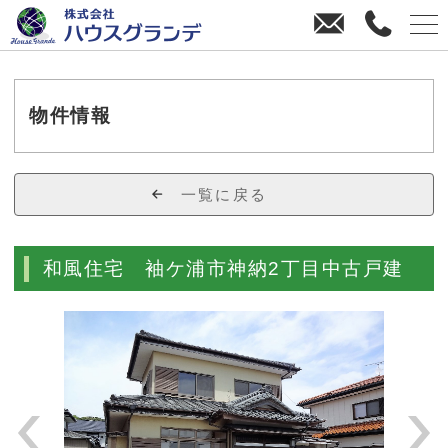
お
0
問
4
い
3
合
8
わ
-
物件情報
せ
3
8
-
一覧に戻る
4
4
7
和風住宅 袖ケ浦市神納2丁目中古戸建
0