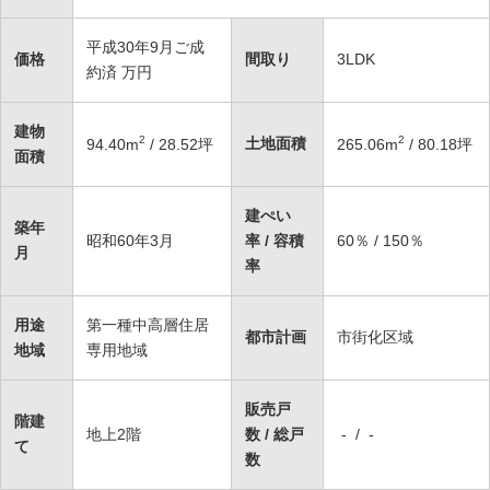
平成30年9月ご成
価格
間取り
3LDK
約済
万円
建物
2
2
土地面積
94.40
m
/ 28.52坪
265.06
m
/ 80.18坪
面積
建ぺい
築年
昭和60年3月
率 / 容積
60％ / 150％
月
率
用途
第一種中高層住居
都市計画
市街化区域
地域
専用地域
販売戸
階建
地上2階
数 / 総戸
- / -
て
数