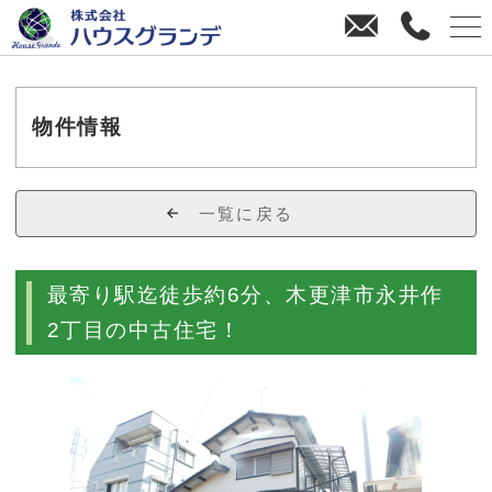
お
0
問
4
い
3
合
8
わ
-
物件情報
せ
3
8
-
一覧に戻る
4
4
7
最寄り駅迄徒歩約6分、木更津市永井作
0
2丁目の中古住宅！