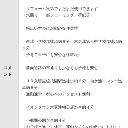
・リフォーム次第でまだまだ使用できます！
（水回り・一部フローリング、壁紙等）
・幅広い世帯にお勧めな住環境！
・西清小学校迄徒歩約９分！木更津第三中学校迄徒歩約
５分！
（子育て世帯にも安心な住環境）
コメ
・前面道路の車通りも少なくお子様も安心！
ント
・ＪＲ久留里線祇園駅迄徒歩約６分！袖ケ浦インター迄
車約８分！
（通勤通学、都心へのアクセスも便利）
・イオンタウン木更津朝日店迄車約４分！
・小櫃堰公園迄車約４分！
（お子様と過ごす休日、運動がてらのお散歩にもおすす