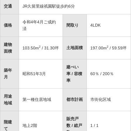
交通
JR久留里線祇園駅徒歩約6分
令和4年4月ご成約
価格
間取り
4LDK
済
建物
2
2
土地面積
103.50
m
/ 31.30坪
197.00
m
/ 59.59坪
面積
建ぺい
築年
昭和51年3月
率 / 容積
60％ / 200％
月
率
用途
第一種住居地域
都市計画
市街化区域
地域
販売戸
階建
地上2階
数 / 総戸
1 / 1
て