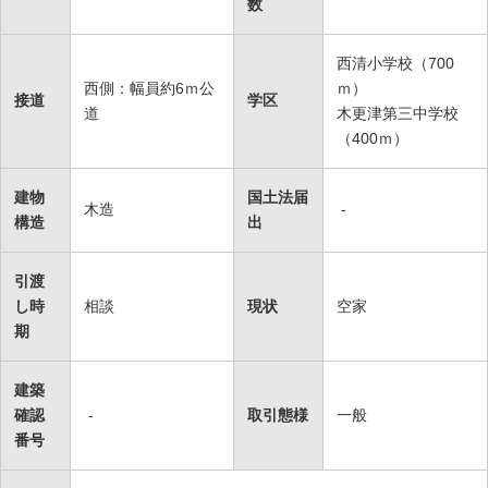
数
西清小学校（700
西側：幅員約6ｍ公
ｍ）
接道
学区
道
木更津第三中学校
（400ｍ）
建物
国土法届
木造
-
構造
出
引渡
し時
相談
現状
空家
期
建築
確認
-
取引態様
一般
番号