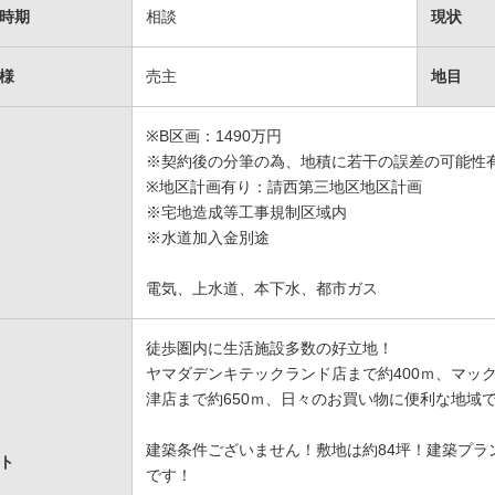
時期
相談
現状
様
売主
地目
※B区画：1490万円
※契約後の分筆の為、地積に若干の誤差の可能性
※地区計画有り：請西第三地区地区計画
※宅地造成等工事規制区域内
※水道加入金別途
電気、上水道、本下水、都市ガス
徒歩圏内に生活施設多数の好立地！
ヤマダデンキテックランド店まで約400ｍ、マッ
津店まで約650ｍ、日々のお買い物に便利な地域
建築条件ございません！敷地は約84坪！建築プラ
ト
です！