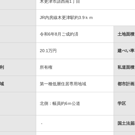
木更津市請西南1丁目
JR内房線木更津駅約3.9ｋｍ
令和6年8月ご成約済
土地面積
20.1万円
建ぺい率 
利
所有権
私道面積
域
第一種低層住居専用地域
都市計画
北側：幅員約6ｍ公道
学区
-
国土法届