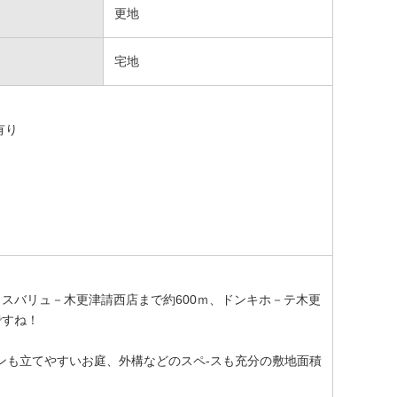
更地
宅地
有り
クスバリュ－木更津請西店まで約600ｍ、ドンキホ－テ木更
ですね！
ンも立てやすいお庭、外構などのスペ-スも充分の敷地面積