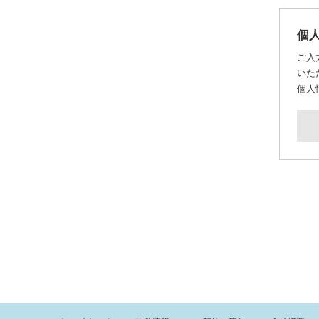
個
ご入
いた
個人