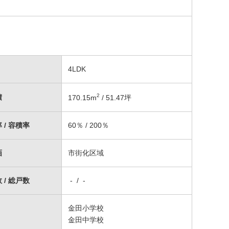
4LDK
2
積
170.15
m
/ 51.47坪
 / 容積率
60％ / 200％
画
市街化区域
 / 総戸数
- / -
金田小学校
金田中学校