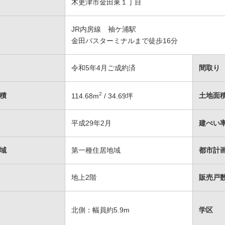
木更津市金田東１丁目
JR内房線 袖ケ浦駅
金田バスターミナルまで徒歩16分
令和5年4月ご成約済
間取り
2
積
土地面
114.68
m
/ 34.69坪
平成29年2月
建ぺい率
域
第一種住居地域
都市計
地上2階
販売戸数
北側：幅員約5.9m
学区