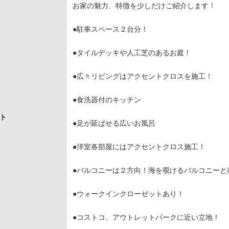
お家の魅力、特徴を少しだけご紹介します！
●駐車スペース２台分！
●タイルデッキや人工芝のあるお庭！
●広々リビングはアクセントクロスを施工！
●食洗器付のキッチン
ト
●足が延ばせる広いお風呂
●洋室各部屋にはアクセントクロス施工！
●バルコニーは２方向！海を覗けるバルコニーと
●ウォークインクローゼットあり！
●コストコ、アウトレットパークに近い立地！