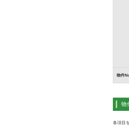
物件N
物
各項目