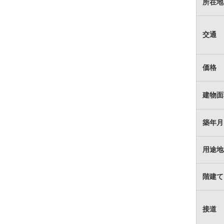
所在地
交通
価格
建物面
築年月
用途地
階建て
接道