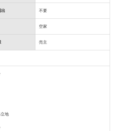
届出
不要
空家
様
売主
☆
め立地
☆