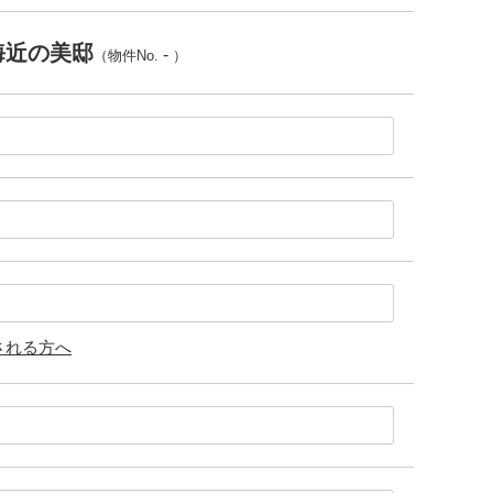
海近の美邸
-
（物件No.
）
される方へ