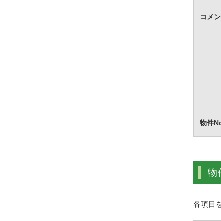
コメン
物件N
物
各項目