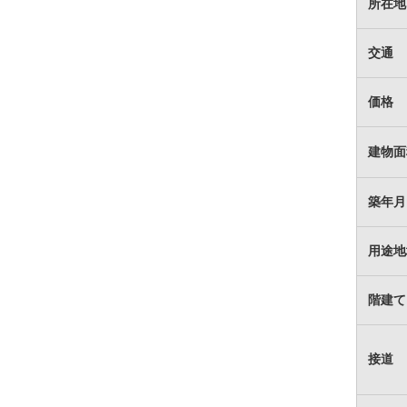
所在地
交通
価格
建物面
築年月
用途地
階建て
接道