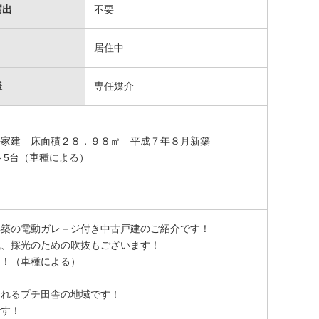
届出
不要
居住中
様
専任媒介
平家建 床面積２８．９８㎡ 平成７年８月新築
3～5台（車種による）
年築の電動ガレ－ジ付き中古戸建のご紹介です！
風、採光のための吹抜もございます！
台！（車種による）
られるプチ田舎の地域です！
です！