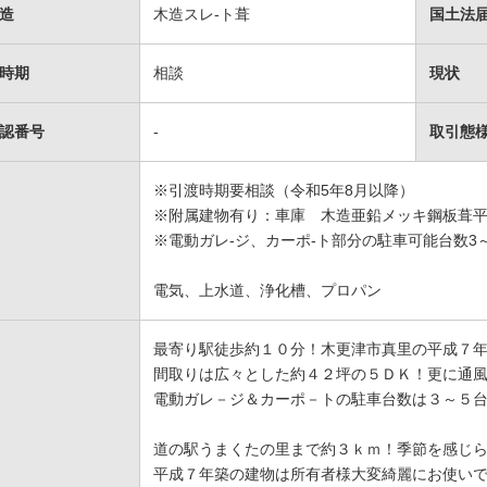
造
木造スレ-ト葺
国土法
時期
相談
現状
認番号
-
取引態
※引渡時期要相談（令和5年8月以降）
※附属建物有り：車庫 木造亜鉛メッキ鋼板葺
※電動ガレ-ジ、カーポ-ト部分の駐車可能台数
電気、上水道、浄化槽、プロパン
最寄り駅徒歩約１０分！木更津市真里の平成７
間取りは広々とした約４２坪の５ＤＫ！更に通
電動ガレ－ジ＆カーポ－トの駐車台数は３～５
道の駅うまくたの里まで約３ｋｍ！季節を感じ
平成７年築の建物は所有者様大変綺麗にお使い