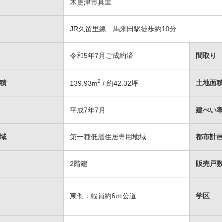
木更津市真里
JR久留里線 馬来田駅徒歩約10分
令和5年7月ご成約済
間取り
2
積
土地面
139.93
m
/ 約42.32坪
平成7年7月
建ぺい率
域
第一種低層住居専用地域
都市計
2階建
販売戸数
東側：幅員約6ｍ公道
学区