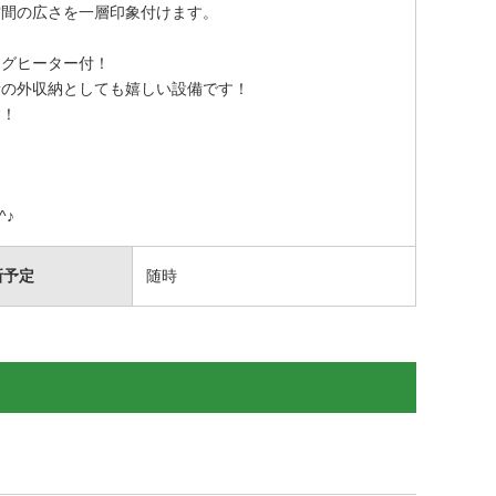
空間の広さを一層印象付けます。
！
ングヒーター付！
量の外収納としても嬉しい設備です！
す！
^♪
新予定
随時