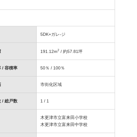
5DK+ガレ-ジ
2
積
191.12
m
/ 約57.81坪
 / 容積率
50％ / 100％
画
市街化区域
 / 総戸数
1 / 1
木更津市立富来田小学校
木更津市立富来田中学校