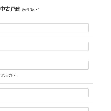
付中古戸建
-
（物件No.
）
される方へ