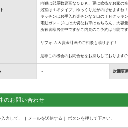
内観は部屋数豊富な５ＤＫ、更に吹抜がお家の
ト
浴室は１坪タイプ、ゆっくり足がのばせますね
キッチンはお手入れ楽チンな３口のＩＨクッキ
電動ガレ－ジには大切なお車はもちろん、大容
所有者様居住中ですがご内見のご予約は可能で
リフォ-ム＆資金計画のご相談も賜ります！
是非この機会のお問合せをお持ちしております(^
o
-
次回更
件のお問い合わせ
を入力して、［ メールを送信する ］ボタンを押して下さい。