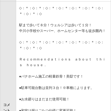
◇：＊：◇：＊：◇：＊：◇：＊：◇：＊：◇：＊：◇：
＊：◇：＊：◇
駅まで歩いて８分！ウェルシアは歩いて１分！
中川小学校やスーパー、ホームセンター等も徒歩圏内！
◇：＊：◇：＊：◇：＊：◇：＊：◇：＊：◇：＊：◇：
＊：◇：＊：◇
Ｒｅｃｏｍｍｅｎｄａｔｉｏｎｓ ａｂｏｕｔ ｔｈｉ
ｓ ｈｏｕｓｅ．
●パナホーム施工の軽量鉄骨！美邸です！
●駐車可能台数は並列３台！※車種によります。
●お水廻りはまだまだ使用可能！
コメ
ント
●和室は掘りごたつ仕様に変更可能！