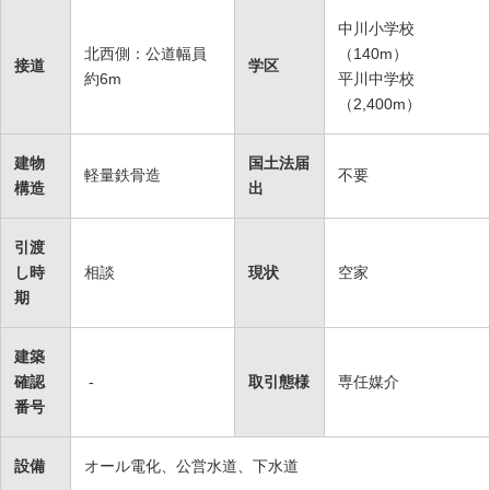
中川小学校
北西側：公道幅員
（140m）
接道
学区
約6m
平川中学校
（2,400m）
建物
国土法届
軽量鉄骨造
不要
構造
出
引渡
し時
相談
現状
空家
期
建築
確認
-
取引態様
専任媒介
番号
設備
オール電化、公営水道、下水道