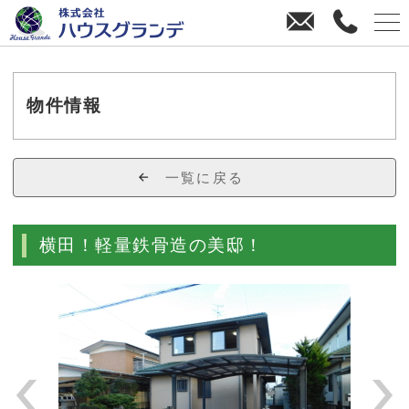
お
0
問
4
い
3
合
8
わ
-
物件情報
せ
3
8
-
一覧に戻る
4
4
7
横田！軽量鉄骨造の美邸！
0