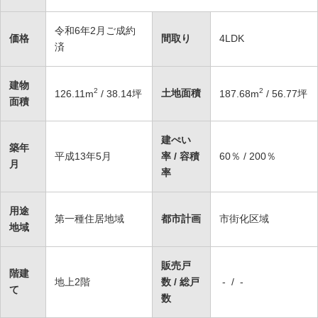
令和6年2月ご成約
価格
間取り
4LDK
済
建物
2
2
土地面積
126.11
m
/ 38.14坪
187.68
m
/ 56.77坪
面積
建ぺい
築年
平成13年5月
率 / 容積
60％ / 200％
月
率
用途
第一種住居地域
都市計画
市街化区域
地域
販売戸
階建
地上2階
数 / 総戸
- / -
て
数