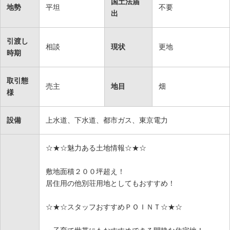
国土法届
地勢
平坦
不要
出
引渡し
相談
現状
更地
時期
取引態
売主
地目
畑
様
設備
上水道、下水道、都市ガス、東京電力
☆★☆魅力ある土地情報☆★☆
敷地面積２００坪超え！
居住用の他別荘用地としてもおすすめ！
☆★☆スタッフおすすめＰＯＩＮＴ☆★☆