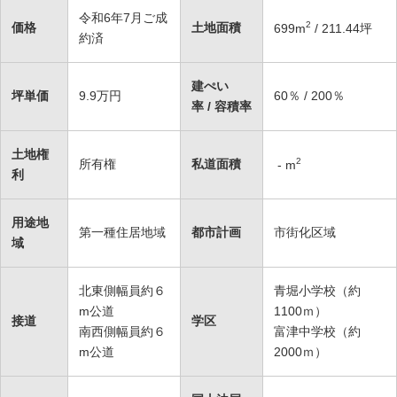
令和6年7月ご成
2
価格
土地面積
699
m
/ 211.44坪
約済
建ぺい
坪単価
9.9万円
60％ / 200％
率 / 容積率
土地権
2
所有権
私道面積
-
m
利
用途地
第一種住居地域
都市計画
市街化区域
域
北東側幅員約６
青堀小学校（約
m公道
1100ｍ）
接道
学区
南西側幅員約６
富津中学校（約
m公道
2000ｍ）