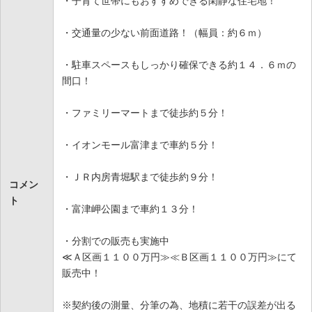
・子育て世帯にもおすすめできる閑静な住宅地！
・交通量の少ない前面道路！（幅員：約６ｍ）
・駐車スペースもしっかり確保できる約１４．６ｍの
間口！
・ファミリーマートまで徒歩約５分！
・イオンモール富津まで車約５分！
・ＪＲ内房青堀駅まで徒歩約９分！
コメン
ト
・富津岬公園まで車約１３分！
・分割での販売も実施中
≪Ａ区画１１００万円≫≪Ｂ区画１１００万円≫にて
販売中！
※契約後の測量、分筆の為、地積に若干の誤差が出る