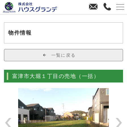
お
0
問
4
い
3
合
8
わ
-
物件情報
せ
3
8
-
一覧に戻る
4
4
7
富津市大堀１丁目の売地（一括）
0