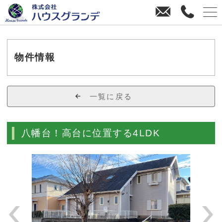
お
0
問
4
い
3
合
8
わ
-
物件情報
せ
3
8
-
一覧に戻る
4
4
7
八幡台！高台に位置する4LDK
0