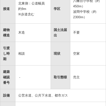
八幡台小学校（約
北東側：公道幅員
450m）
接道
約9m
学区
波岡中学校（約
※歩道含む
2300m）
建物
国土法届
木造
不要
構造
出
引渡
し時
相談
現状
空家
期
建築
確認
-
取引態様
売主
番号
設備
公営水道、公共下水道、都市ガス