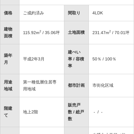
価格
ご成約済み
間取り
4LDK
建物
2
2
土地面積
115.92
m
/ 35.06坪
231.47
m
/ 70.01坪
面積
建ぺい
築年
平成2年3月
率 / 容積
50％ / 100％
月
率
用途
第一種低層住居専
都市計画
市街化区域
地域
用地域
販売戸
階建
地上2階
数 / 総戸
- / -
て
数