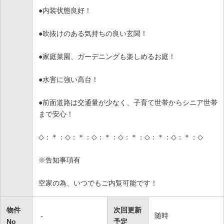
●内装状態良好！
●吹抜けのある気持ちの良い玄関！
●家庭菜園、ガーデニングも楽しめるお庭！
●水害に強い高台！
●前面道路は交通量が少なく、子育て世帯からシニア世帯
まで安心！
◇：＊：◇：＊：◇：＊：◇：＊：◇：＊：◇：＊：◇
※告知事項有
空家の為、いつでもご内覧可能です！
物件
次回更新
-
随時
No
予定