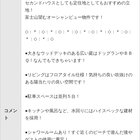
セカンドハウスとしても定住地としてもおすすめの立
地！
富士山望むオーシャンビュー物件です！
◇：＊：◇：＊：◇：＊：◇：＊：◇：＊：◇：＊：◇：
＊：◇：＊：◇
●大きなウッドデッキのある広い庭はドッグランやＢＢ
Ｑ！なんでもできちゃいます！
●リビングはフロアタイル仕様！気持ちの良い吹抜けの
ある陽当たりの良い空間です！
●駐車スペースは並列５台！
コメン
●キッチンや風呂など、水回りにはハイスペックな建材
ト
を採用！
●シャワールームあり！すぐ近くのビーチで遊んだ後や
ゲストの使用に重宝！