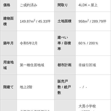
価格
ご成約済み
間取り
4LDK＋屋上
建物面
2
2
土地面積
149.87
m
/ 45.33坪
958
m
/ 289.79坪
積
建ぺい
築年月
令和5年2月
率 / 容積
60％ / 200％
率
用途地
第一種住居地域
都市計画
非線引区域
域
販売戸
階建て
地上2階
数 / 総戸
- / -
数
大貫小学校