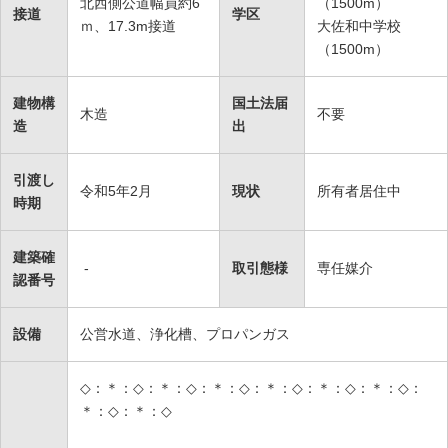
北西側公道幅員約6
（1500m）
接道
学区
ｍ、17.3m接道
大佐和中学校
（1500m）
建物構
国土法届
木造
不要
造
出
引渡し
令和5年2月
現状
所有者居住中
時期
建築確
-
取引態様
専任媒介
認番号
設備
公営水道、浄化槽、プロパンガス
◇：＊：◇：＊：◇：＊：◇：＊：◇：＊：◇：＊：◇：
＊：◇：＊：◇