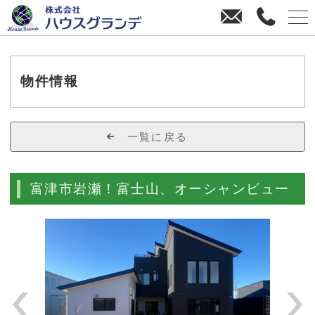
お
0
問
4
い
3
合
8
わ
-
物件情報
せ
3
8
-
一覧に戻る
4
4
7
富津市岩瀬！富士山、オーシャンビュー
0