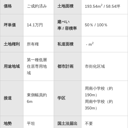
2
価格
ご成約済み
土地面積
193.54
m
/ 58.54坪
建ぺい
坪単価
14.1万円
50％ / 100％
率 / 容積率
2
土地権利
所有権
私道面積
-
m
第一種低層
用途地域
住居専用地
都市計画
市街化区域
域
周南小学校（約
東側幅員約
190m）
接道
学区
6m
周南中学校（約
350m）
地勢
平坦
国土法届出
不要