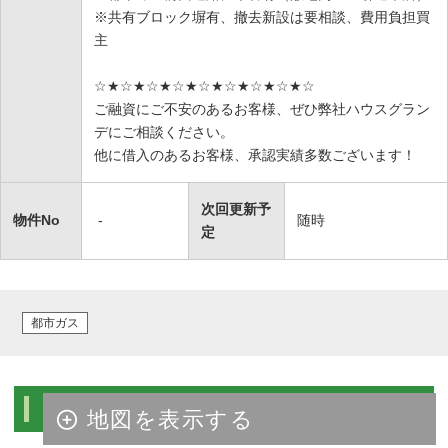
※共有ブロック塀有、撤去新設は要相談、費用負担買
主
☆★☆★☆★☆★☆★☆★☆★☆★☆
ご融資にご不安のあるお客様、ぜひ弊社ハウスグラン
デにご相談ください。
他に借入のあるお客様、承認実績多数ございます！
次回更新予
物件No
-
随時
定
都市ガス
物件周辺マップ