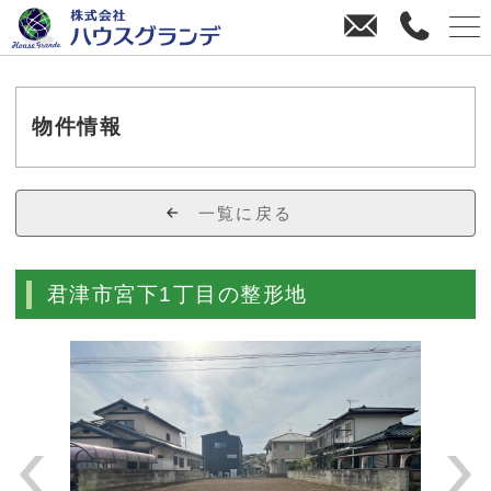
お
0
問
4
い
3
合
8
わ
-
物件情報
せ
3
8
-
一覧に戻る
4
4
7
君津市宮下1丁目の整形地
0