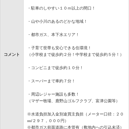
・駐車のしやすい１０ｍ以上の間口！
・山や小川のあるのどかな地域！
・都市ガス、本下水エリア！
・子育て世帯も安心できる住環境！
コメント
（小学校まで徒歩約２分！中学校まで徒歩約５分！）
・コンビニまで徒歩約１０分！
・スーパーまで車約７分！
・周辺レジャー施設も多数！
（マザー牧場、鹿野山ゴルフクラブ、富津公園等）
※水道負担加入金別途買主負担（メーター口径：２０
㎜/２９７，０００円）
※都市ガス前面道路に本管有（敷地内への引込未済）