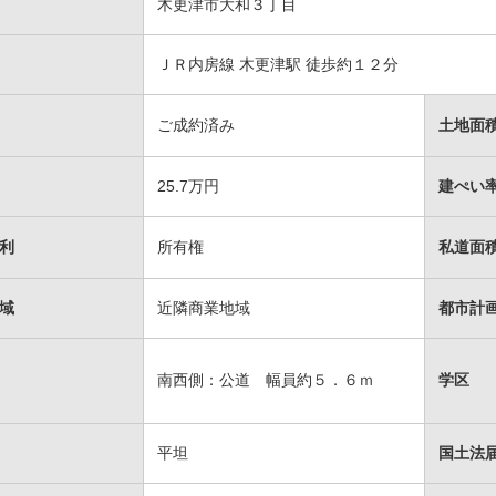
木更津市大和３丁目
ＪＲ内房線 木更津駅 徒歩約１２分
ご成約済み
土地面
25.7万円
建ぺい率
利
所有権
私道面
域
近隣商業地域
都市計
南西側：公道 幅員約５．６ｍ
学区
平坦
国土法