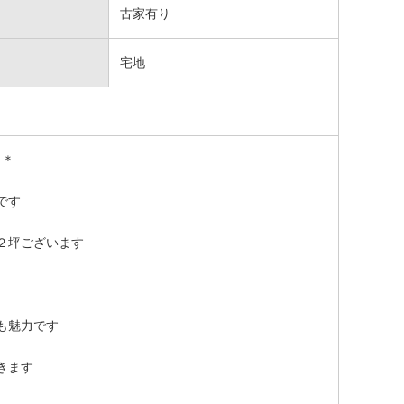
古家有り
宅地
＊＊
です
２坪ございます
も魅力です
きます