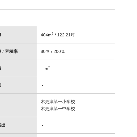
2
積
404
m
/ 122.21坪
 / 容積率
80％ / 200％
2
積
-
m
画
-
木更津第一小学校
木更津第一中学校
届出
-