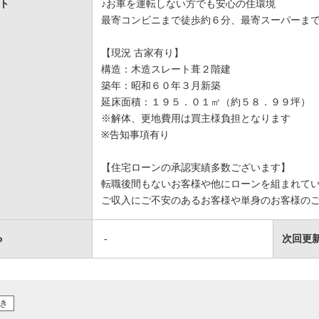
ト
♪お車を運転しない方でも安心の住環境
最寄コンビニまで徒歩約６分、最寄スーパーま
【現況 古家有り】
構造：木造スレート葺２階建
築年：昭和６０年３月新築
延床面積：１９５．０１㎡（約５８．９９坪）
※解体、更地費用は買主様負担となります
※告知事項有り
【住宅ローンの承認実績多数ございます】
転職後間もないお客様や他にローンを組まれて
ご収入にご不安のあるお客様や単身のお客様のご
o
-
次回更
き