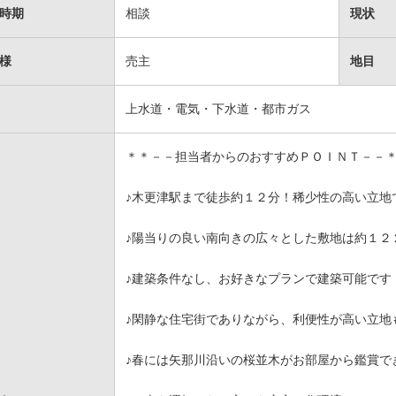
時期
相談
現状
様
売主
地目
上水道・電気・下水道・都市ガス
＊＊－－担当者からのおすすめＰＯＩＮＴ－－
♪木更津駅まで徒歩約１２分！稀少性の高い立地
♪陽当りの良い南向きの広々とした敷地は約１２
♪建築条件なし、お好きなプランで建築可能です
♪閑静な住宅街でありながら、利便性が高い立地
♪春には矢那川沿いの桜並木がお部屋から鑑賞で