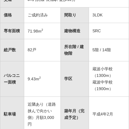
価格
ご成約済み
間取り
3LDK
2
専有面積
建物構造
SRC
71.98
m
所在階 / 建
総戸数
82戸
5階 / 14階
物階
蔵波小学校
バルコニ
（1300m）
2
学区
9.43
m
ー面積
蔵波中学校
（1900m）
近隣あり（道路
挟んで向かい
築年月（完
駐車場
平成4年2月
側）月額3,000
成予定）
円