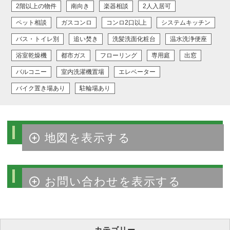
2階以上の物件
南向き
楽器相談
2人入居可
ペット相談
ガスコンロ
コンロ2口以上
システムキッチン
バス・トイレ別
追い焚き
洗髪洗面化粧台
温水洗浄便座
浴室乾燥機
都市ガス
フローリング
専用庭
出窓
バルコニー
室内洗濯機置場
エレベーター
バイク置き場あり
駐輪場あり
物件周辺マップ
物件のお問い合わせ
カテゴリー