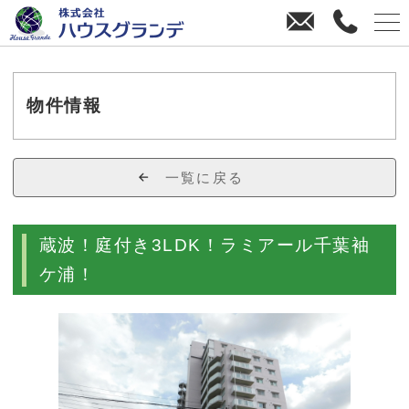
お
0
問
4
い
3
合
8
わ
-
物件情報
せ
3
8
-
一覧に戻る
4
4
7
蔵波！庭付き3LDK！ラミアール千葉袖
0
ケ浦！