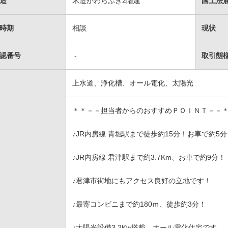
造
木造かわらぶき2階建
国土法
時期
相談
現状
認番号
-
取引態
上水道、浄化槽、オール電化、太陽光
＊＊－－担当者からのおすすめＰＯＩＮＴ－－
♪JR内房線 青堀駅まで徒歩約15分！お車で約5分
♪JR内房線 君津駅まで約3.7Km、お車で約9分！
♪君津市街地にもアクセス良好の立地です！
♪最寄コンビニまで約180ｍ、徒歩約3分！
♪太陽光設備3.2Kw搭載、オール電化住宅です