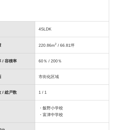
4SLDK
2
積
220.86
m
/ 66.81坪
 / 容積率
60％ / 200％
画
市街化区域
 / 総戸数
1 / 1
・飯野小学校
・富津中学校