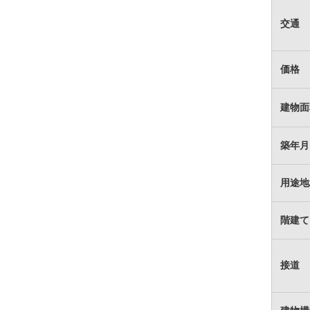
交通
価格
建物面
築年月
用途地
階建て
接道