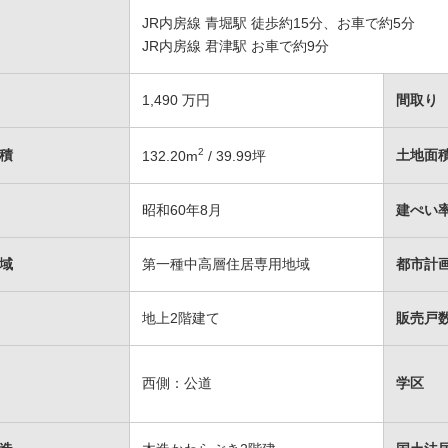
JR内房線 青堀駅 徒歩約15分、お車で約5分
JR内房線 君津駅 お車で約9分
1,490
万円
間取り
2
積
土地面
132.20
m
/ 39.99坪
昭和60年8月
建ぺい率
域
第一種中高層住居専用地域
都市計
地上2階建て
販売戸数
西側：公道
学区