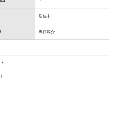
届出
-
居住中
様
専任媒介
＊＊
！