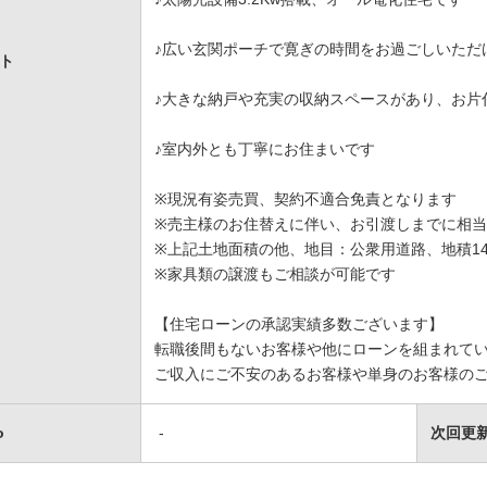
♪広い玄関ポーチで寛ぎの時間をお過ごしいただ
ト
♪大きな納戸や充実の収納スペースがあり、お片
♪室内外とも丁寧にお住まいです
※現況有姿売買、契約不適合免責となります
※売主様のお住替えに伴い、お引渡しまでに相
※上記土地面積の他、地目：公衆用道路、地積1
※家具類の譲渡もご相談が可能です
【住宅ローンの承認実績多数ございます】
転職後間もないお客様や他にローンを組まれて
ご収入にご不安のあるお客様や単身のお客様のご
o
-
次回更