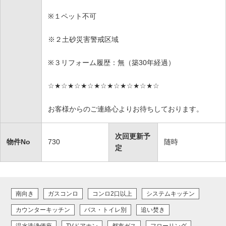
※１ペット不可
※２土砂災害警戒区域
※３リフォーム履歴：無（築30年経過）
☆★☆★☆★☆★☆★☆★☆★☆★☆
お客様からのご連絡心よりお待ちしております。
次回更新予
物件No
730
随時
定
南向き
ガスコンロ
コンロ2口以上
システムキッチン
カウンターキッチン
バス・トイレ別
追い焚き