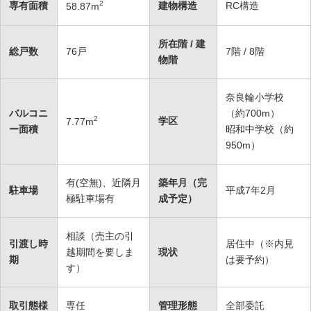
2
専有面積
建物構造
RC構造
58.87
m
所在階 / 建
総戸数
76戸
7階 / 8階
物階
奈良輪小学校
バルコニ
（約700m）
2
学区
7.77
m
ー面積
昭和中学校（約
950m）
有(空無)、近隣月
築年月（完
駐車場
平成7年2月
極駐車場有
成予定）
相談（売主の引
引渡し時
居住中（※内見
越期間を要しま
現状
期
は要予約）
す）
取引態様
専任
管理形態
全部委託