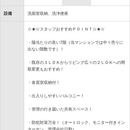
設備
洗面室収納、洗浄便座
☆★☆スタッフおすすめＰＯＩＮＴ☆★☆
・陽当たりの良い7階（当マンションでは中々売りに
出ない階数です）！
・既存の３ＬＤＫからリビング広々の２ＬＤＫへの間
取変更もおすすめ！
・各居室収納付！
・出入りしやすいバルコニー！
・管理の行き届いた共有スペース！
・防犯対策万全！（オートロック、モニター付きイン
ターホン、管理会社日勤）