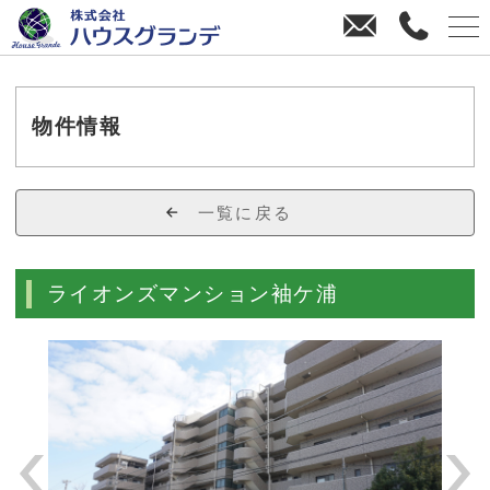
お
0
問
4
い
3
合
8
わ
-
物件情報
せ
3
8
-
一覧に戻る
4
4
7
ライオンズマンション袖ケ浦
0