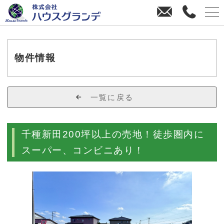
お
0
問
4
い
3
合
8
わ
-
物件情報
せ
3
8
-
一覧に戻る
4
4
7
千種新田200坪以上の売地！徒歩圏内に
0
スーパー、コンビニあり！