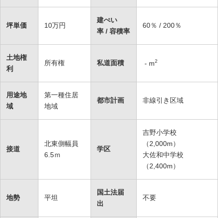
建ぺい
坪単価
10万円
60％ / 200％
率 / 容積率
土地権
2
所有権
私道面積
-
m
利
用途地
第一種住居
都市計画
非線引き区域
域
地域
吉野小学校
北東側幅員
（2,000m）
接道
学区
6.5ｍ
大佐和中学校
（2,400m）
国土法届
地勢
平坦
不要
出