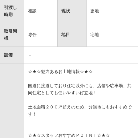
引渡し
相談
現状
更地
時期
取引態
専任
地目
宅地
様
設備
-
☆★☆魅力あるお土地情報☆★☆
国道に接道しており住宅以外にも、店舗や駐車場、共
同住宅としても使いやすい好立地！
土地面積２００坪超えのため、分譲地にもおすすめで
す！
☆★☆スタッフおすすめＰＯＩＮＴ☆★☆