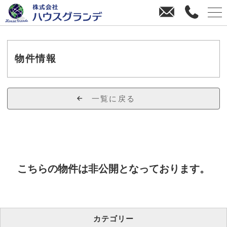
お
0
問
4
い
3
合
8
わ
-
物件情報
せ
3
8
-
一覧に戻る
4
4
7
0
こちらの物件は非公開となっております。
カテゴリー