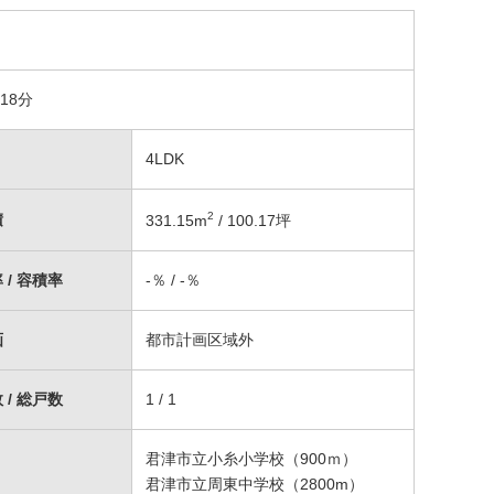
18分
4LDK
2
積
331.15
m
/ 100.17坪
 / 容積率
-％ / -％
画
都市計画区域外
 / 総戸数
1 / 1
君津市立小糸小学校（900ｍ）
君津市立周東中学校（2800m）