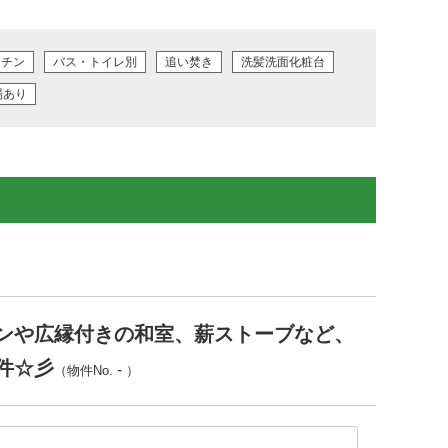
ッチン
バス・トイレ別
追い焚き
洗髪洗面化粧台
場あり
ンや広縁付きの和室、薪ストーブなど、
件☆彡
-
（物件No.
）