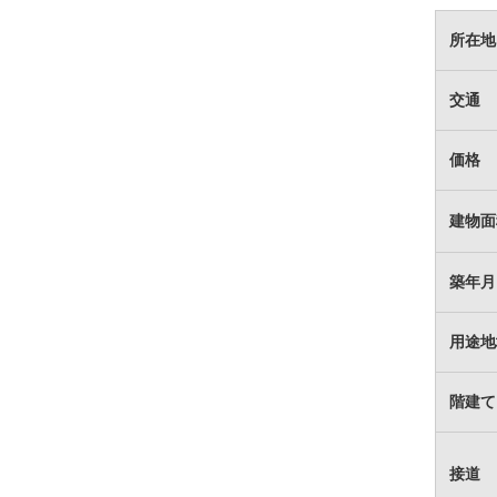
所在地
交通
価格
建物面
築年月
用途地
階建て
接道