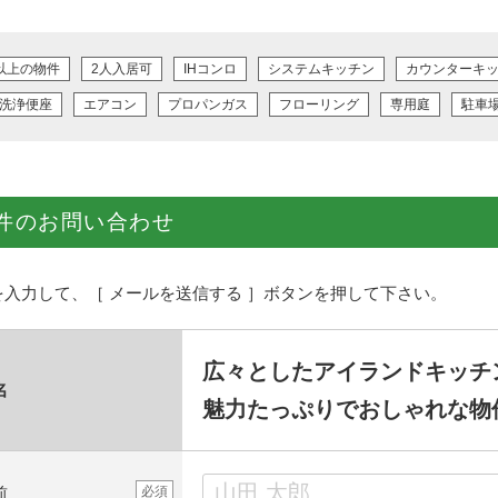
以上の物件
2人入居可
IHコンロ
システムキッチン
カウンターキ
洗浄便座
エアコン
プロパンガス
フローリング
専用庭
駐車
件のお問い合わせ
を入力して、［ メールを送信する ］ボタンを押して下さい。
広々としたアイランドキッチ
名
魅力たっぷりでおしゃれな物
前
必須