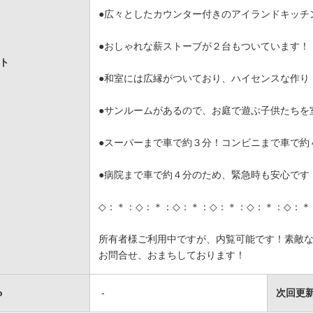
●広々としたカウンター付きのアイランドキッチ
●おしゃれな薪ストーブが２台もついています！
ト
●和室には広縁がついており、ハイセンスな作り
●サンルームがあるので、お庭で遊ぶ子供たちを
●スーパーまで車で約３分！コンビニまで車で約
●病院まで車で約４分のため、緊急時も安心です
◇：＊：◇：＊：◇：＊：◇：＊：◇：＊：◇：＊
所有者様ご利用中ですが、内覧可能です！素敵
お問合せ、おまちしております！
o
-
次回更