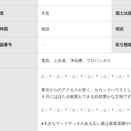
造
木造
国土法
時期
相談
現状
認番号
-
取引態
電気、上水道、浄化槽、プロパンガス
◇：＊：◇：＊：◇：＊：◇：＊：◇：＊：◇：＊
東京からのアクセスが良く、セカンドハウスと
６月にはほたる観賞もできる自然豊かな立地で
◇：＊：◇：＊：◇：＊：◇：＊：◇：＊：◇：＊
●大きなウッドデッキのある広い庭は家庭菜園や