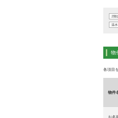
2階
温水
物
各項目
物件
お名