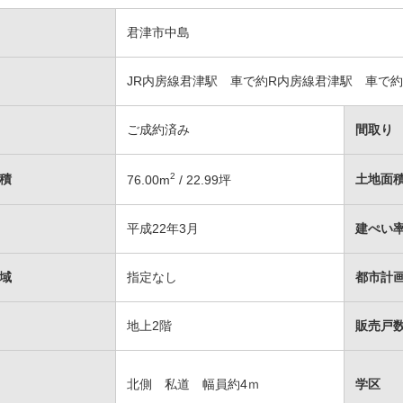
君津市中島
JR内房線君津駅 車で約R内房線君津駅 車で約
ご成約済み
間取り
2
積
土地面
76.00
m
/ 22.99坪
平成22年3月
建ぺい率
域
指定なし
都市計
地上2階
販売戸数
北側 私道 幅員約4ｍ
学区