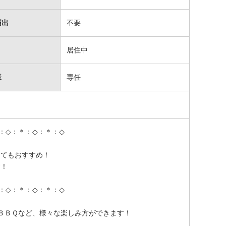
届出
不要
居住中
様
専任
：◇：＊：◇：＊：◇
してもおすすめ！
す！
：◇：＊：◇：＊：◇
ＢＢＱなど、様々な楽しみ方ができます！