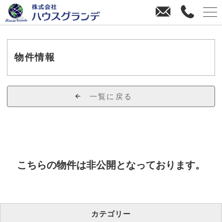
お
0
問
4
い
3
合
8
わ
-
物件情報
せ
3
8
-
一覧に戻る
4
4
7
0
こちらの物件は非公開となっております。
カテゴリー