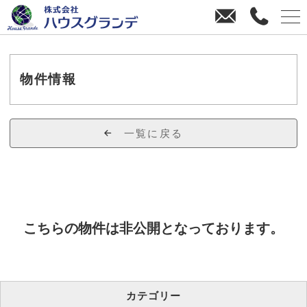
お
0
問
4
い
3
合
8
わ
-
物件情報
せ
3
8
-
一覧に戻る
4
4
7
0
こちらの物件は非公開となっております。
カテゴリー