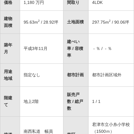
価格
1,180
万円
間取り
4LDK
建物
2
2
土地面積
95.63
m
/ 28.92坪
297.75
m
/ 90.06坪
面積
建ぺい
築年
平成3年11月
率 / 容積
- ％ / - ％
月
率
用途
指定なし
都市計画
都市計画区域外
地域
販売戸
階建
地上2階
数 / 総戸
1 / 1
て
数
君津市立小糸小学校
南西私道 幅員
（1500ｍ）