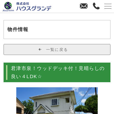
お
0
問
4
い
3
合
8
わ
-
物件情報
せ
3
8
-
一覧に戻る
4
4
7
君津市泉！ウッドデッキ付！見晴らしの
0
良い４LDK☆