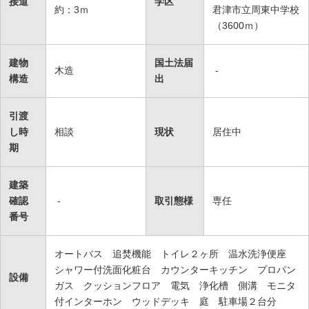
接道
学区
約：3ｍ
君津市立周東中学校
（3600ｍ）
建物
国土法届
木造
-
構造
出
引渡
し時
相談
現状
居住中
期
建築
確認
-
取引態様
専任
番号
オートバス 追焚機能 トイレ２ヶ所 温水洗浄便座
シャワー付洗面化粧台 カウンターキッチン プロパン
設備
ガス クッションフロア 電気 浄化槽 側溝 モニタ
付インターホン ウッドデッキ 庭 駐車場２台分