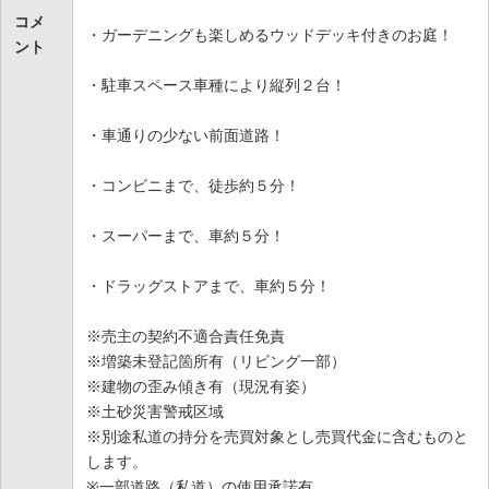
コメ
・ガーデニングも楽しめるウッドデッキ付きのお庭！
ント
・駐車スペース車種により縦列２台！
・車通りの少ない前面道路！
・コンビニまで、徒歩約５分！
・スーパーまで、車約５分！
・ドラッグストアまで、車約５分！
※売主の契約不適合責任免責
※増築未登記箇所有（リビング一部）
※建物の歪み傾き有（現況有姿）
※土砂災害警戒区域
※別途私道の持分を売買対象とし売買代金に含むものと
します。
※一部道路（私道）の使用承諾有